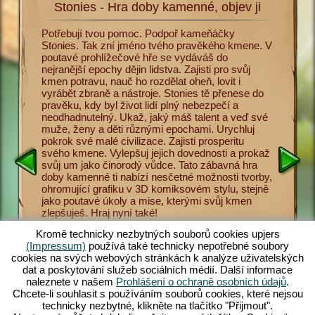
Stonies - Hra doby kamenné, objev ji
Sto
a
Potřebují tvou pomoc. Podpoř kameňáčky
Nyní se 
. Abys
Stonies. Tak zní jméno tvého pravěkého kmene. V
doby kam
menné,
poutavé prohlížečové hře se vydáváš do
Učíš sv
vířata
nejranější epochy dějin lidstva. Zajisti pro svůj
pro přeži
 Lov je
kmen potravu, nauč ho rozdělat oheň, lovit i
nástrojů
 hra doby
vyrábět zbraně a nástroje. Stonies tě přenese do
různými
o pravěké
pravěku, kdy byl život lidí plný nebezpečí a
uctívání
odce
neodhadnutelný. Ukaž, jaký máš talent a veď své
ukládat 
přežít v
muže, ženy a děti různými epochami. Urychluj
Hra doby
nosti a
pokrok své malé civilizace. Zajisti prosperitu
Game Pla
 a ženy
svého kmene. Vylepšuj jejich dovednosti a prokaž
maximum 
e,
svůj um jako činorodý vůdce. Tato zábavná hra
Stonies, 
ádat
doby kamenné ti nabízí nesčetné možnosti tvorby,
hra. Obj
více máš
ohromující grafiku v 3D komiksovém stylu, stejně
nebezpeč
elý a
jako poutavé úkoly a mise, kterými svůj kmen
doby kam
ce
zlepšuješ. Hraj nyní také!
zamilovat
ení ze
jers.com
Kromě technicky nezbytných souborů cookies upjers
(Impressum)
používá také technicky nepotřebné soubory
cookies na svých webových stránkách k analýze uživatelských
dat a poskytování služeb sociálních médií. Další informace
naleznete v našem
Prohlášení o ochraně osobních údajů
.
Chcete-li souhlasit s používáním souborů cookies, které nejsou
E
technicky nezbytné, klikněte na tlačítko "Přijmout".