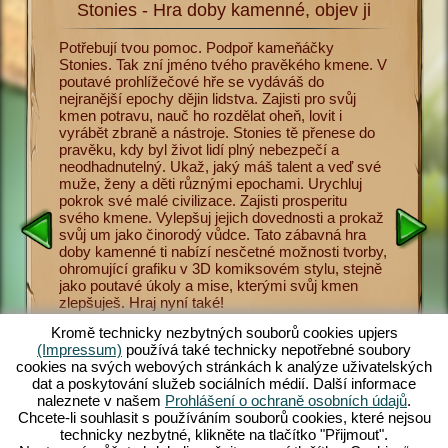
Stonies - Hra doby kamenné, objev ji
Sto
a
Potřebují tvou pomoc. Podpoř kameňáčky
Nyní se 
. Abys
Stonies. Tak zní jméno tvého pravěkého kmene. V
doby kam
menné,
poutavé prohlížečové hře se vydáváš do
Učíš sv
vířata
nejranější epochy dějin lidstva. Zajisti pro svůj
pro přeži
 Lov je
kmen potravu, nauč ho rozdělat oheň, lovit i
nástrojů
 hra doby
vyrábět zbraně a nástroje. Stonies tě přenese do
různými
o pravěké
pravěku, kdy byl život lidí plný nebezpečí a
uctívání
odce
neodhadnutelný. Ukaž, jaký máš talent a veď své
ukládat 
přežít v
muže, ženy a děti různými epochami. Urychluj
Hra doby
nosti a
pokrok své malé civilizace. Zajisti prosperitu
Game Pla
 a ženy
svého kmene. Vylepšuj jejich dovednosti a prokaž
maximum 
e,
svůj um jako činorodý vůdce. Tato zábavná hra
Stonies, 
ádat
doby kamenné ti nabízí nesčetné možnosti tvorby,
hra. Obj
více máš
ohromující grafiku v 3D komiksovém stylu, stejně
nebezpeč
elý a
jako poutavé úkoly a mise, kterými svůj kmen
doby kam
ce
zlepšuješ. Hraj nyní také!
zamilovat
ení ze
jers.com
Kromě technicky nezbytných souborů cookies upjers
(Impressum)
používá také technicky nepotřebné soubory
cookies na svých webových stránkách k analýze uživatelských
dat a poskytování služeb sociálních médií. Další informace
naleznete v našem
Prohlášení o ochraně osobních údajů
.
Chcete-li souhlasit s používáním souborů cookies, které nejsou
E
technicky nezbytné, klikněte na tlačítko "Přijmout".