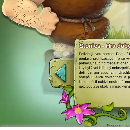
Stonies - Hra dob
Potřebují tvou pomoc. Podpoř
poutavé prohlížečové hře se vyd
potravu, nauč ho rozdělat oheň, 
kdy byl život lidí plný nebezpeč
děti různými epochami. Urychlu
Vylepšuj jejich dovednosti a
kamenné ti nabízí nesčetné mož
jako poutavé úkoly a mise, který
Podpora
Fó