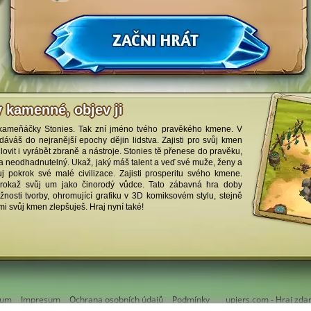
y kamenné, objev ji
 kameňáčky Stonies. Tak zní jméno tvého pravěkého kmene. V
áváš do nejranější epochy dějin lidstva. Zajisti pro svůj kmen
lovit i vyrábět zbraně a nástroje. Stonies tě přenese do pravěku,
í a neodhadnutelný. Ukaž, jaký máš talent a veď své muže, ženy a
j pokrok své malé civilizace. Zajisti prosperitu svého kmene.
 prokaž svůj um jako činorodý vůdce. Tato zábavná hra doby
nosti tvorby, ohromující grafiku v 3D komiksovém stylu, stejně
mi svůj kmen zlepšuješ. Hraj nyní také!
rum
Impresum
Ochrana osobních údajů
Podmínky
upjers.com - Hraj zda