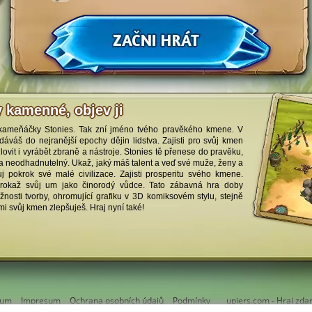
y kamenné, objev ji
 kameňáčky Stonies. Tak zní jméno tvého pravěkého kmene. V
áváš do nejranější epochy dějin lidstva. Zajisti pro svůj kmen
lovit i vyrábět zbraně a nástroje. Stonies tě přenese do pravěku,
í a neodhadnutelný. Ukaž, jaký máš talent a veď své muže, ženy a
j pokrok své malé civilizace. Zajisti prosperitu svého kmene.
 prokaž svůj um jako činorodý vůdce. Tato zábavná hra doby
nosti tvorby, ohromující grafiku v 3D komiksovém stylu, stejně
mi svůj kmen zlepšuješ. Hraj nyní také!
rum
Impresum
Ochrana osobních údajů
Podmínky
upjers.com - Hraj zda