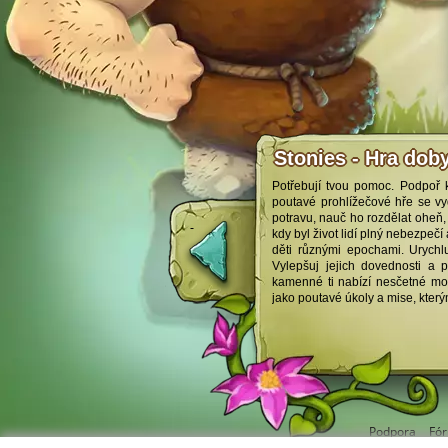
Stonies - Hra dob
Potřebují tvou pomoc. Podpoř
poutavé prohlížečové hře se vyd
potravu, nauč ho rozdělat oheň, 
kdy byl život lidí plný nebezpeč
děti různými epochami. Urychlu
Vylepšuj jejich dovednosti a
kamenné ti nabízí nesčetné mož
jako poutavé úkoly a mise, který
Podpora
Fó