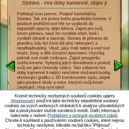
Stonies - Hra doby kamenné, objev ji
Sto
a
Potřebují tvou pomoc. Podpoř kameňáčky
Nyní se 
. Abys
Stonies. Tak zní jméno tvého pravěkého kmene. V
doby kam
menné,
poutavé prohlížečové hře se vydáváš do
Učíš sv
vířata
nejranější epochy dějin lidstva. Zajisti pro svůj
pro přeži
 Lov je
kmen potravu, nauč ho rozdělat oheň, lovit i
nástrojů
 hra doby
vyrábět zbraně a nástroje. Stonies tě přenese do
různými
o pravěké
pravěku, kdy byl život lidí plný nebezpečí a
uctívání
odce
neodhadnutelný. Ukaž, jaký máš talent a veď své
ukládat 
přežít v
muže, ženy a děti různými epochami. Urychluj
Hra doby
nosti a
pokrok své malé civilizace. Zajisti prosperitu
Game Pla
 a ženy
svého kmene. Vylepšuj jejich dovednosti a prokaž
maximum 
e,
svůj um jako činorodý vůdce. Tato zábavná hra
Stonies, 
ádat
doby kamenné ti nabízí nesčetné možnosti tvorby,
hra. Obj
více máš
ohromující grafiku v 3D komiksovém stylu, stejně
nebezpeč
elý a
jako poutavé úkoly a mise, kterými svůj kmen
doby kam
ce
zlepšuješ. Hraj nyní také!
zamilovat
ení ze
jers.com
Kromě technicky nezbytných souborů cookies upjers
(Impressum)
používá také technicky nepotřebné soubory
cookies na svých webových stránkách k analýze uživatelských
dat a poskytování služeb sociálních médií. Další informace
naleznete v našem
Prohlášení o ochraně osobních údajů
.
Chcete-li souhlasit s používáním souborů cookies, které nejsou
E
technicky nezbytné, klikněte na tlačítko "Přijmout".