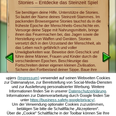
Stonies – Entdecke das Steinzeit Spiel
Sto
it mit
Sie benötigen deine Hilfe. Unterstütze die Stonies.
Jetzt ka
So lautet der Name deines Steinzeit-Stammes. Im
Menschhe
s
packenden Browsergame Stonies tauchst du in die
Stonies 
ichern,
früheste Epoche der Menschheits-Geschichte ein.
bringst 
 heran.
Versorge deine Sippe mit Nahrungsmitteln, bringe
überlebe
dem
ihnen das Feuermachen bei, das Jagen sowie die
gehören
eute
Herstellung von Waffen und Geräten. Stonies
Waffen-H
hlreichen
versetzt dich in den Urzustand der Menschheit, als
religiöse
igen
das Leben noch gefährlich und voller
Sippen-M
Urzeit-
Unwägbarkeiten war. Beweise dein Geschick und
Vorräte a
nes
führe deine Männer, Frauen und Kinder durch die
verderben
n lustig
verschiedenen Epochen. Beschleunige das
faszinie
ne leicht
Fortschreiten deiner eigenen kleinen Zivilisation.
Spielste
altendes
Sichere den Fortbestand deiner Sippe. Baue ihre
Nachdem 
el auf
Fähigkeiten aus und beweise dein Können als
begeister
upjers
(Impressum)
verwendet auf seinen Webseiten Cookies
tatkräftiger Anführer. Das unterhaltsame
Browsers
zur Datenanalyse, zur Bereitstellung von Social-Media-Diensten
Steinzeitspiel bietet dir umfangreiche
stelle d
und zur Auslieferung personalisierter Werbung. Weitere
Gestaltungsmöglichkeiten, herausragende
Herausfo
Informationen finden Sie in unserer
Datenschutzerklärung
.
Grafiken im 3D-Comic-Stil sowie spannende
Stamm. 
Informationen zur Datenverarbeitung durch Google finden Sie
Aufgaben und Missionen, die du mit deiner Sippe
und sorg
unter
https://business.safety.google/privacy/
.
meisterst. Spiel jetzt mit!
Nachwuch
Um der Verwendung optionaler Cookies zuzustimmen,
betätigen Sie bitte die Schaltfläche „Akzeptieren“.
Über die „Cookie“ Schaltfläche in der Toolbar können Sie Ihre