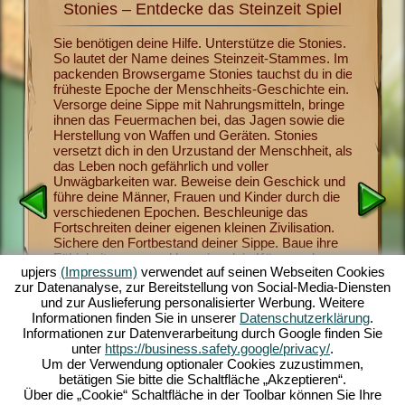
Stonies – Entdecke das Steinzeit Spiel
Sto
it mit
Sie benötigen deine Hilfe. Unterstütze die Stonies.
Jetzt ka
So lautet der Name deines Steinzeit-Stammes. Im
Menschhe
s
packenden Browsergame Stonies tauchst du in die
Stonies 
ichern,
früheste Epoche der Menschheits-Geschichte ein.
bringst 
 heran.
Versorge deine Sippe mit Nahrungsmitteln, bringe
überlebe
dem
ihnen das Feuermachen bei, das Jagen sowie die
gehören
eute
Herstellung von Waffen und Geräten. Stonies
Waffen-H
hlreichen
versetzt dich in den Urzustand der Menschheit, als
religiöse
igen
das Leben noch gefährlich und voller
Sippen-M
Urzeit-
Unwägbarkeiten war. Beweise dein Geschick und
Vorräte a
nes
führe deine Männer, Frauen und Kinder durch die
verderben
n lustig
verschiedenen Epochen. Beschleunige das
faszinie
ne leicht
Fortschreiten deiner eigenen kleinen Zivilisation.
Spielste
altendes
Sichere den Fortbestand deiner Sippe. Baue ihre
Nachdem 
el auf
Fähigkeiten aus und beweise dein Können als
begeister
upjers
(Impressum)
verwendet auf seinen Webseiten Cookies
tatkräftiger Anführer. Das unterhaltsame
Browsers
zur Datenanalyse, zur Bereitstellung von Social-Media-Diensten
Steinzeitspiel bietet dir umfangreiche
stelle d
und zur Auslieferung personalisierter Werbung. Weitere
Gestaltungsmöglichkeiten, herausragende
Herausfo
Informationen finden Sie in unserer
Datenschutzerklärung
.
Grafiken im 3D-Comic-Stil sowie spannende
Stamm. 
Informationen zur Datenverarbeitung durch Google finden Sie
Aufgaben und Missionen, die du mit deiner Sippe
und sorg
unter
https://business.safety.google/privacy/
.
meisterst. Spiel jetzt mit!
Nachwuch
Um der Verwendung optionaler Cookies zuzustimmen,
betätigen Sie bitte die Schaltfläche „Akzeptieren“.
Über die „Cookie“ Schaltfläche in der Toolbar können Sie Ihre