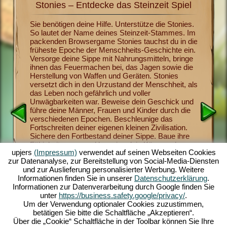
Stonies – Entdecke das Steinzeit Spiel
Sto
it mit
Sie benötigen deine Hilfe. Unterstütze die Stonies.
Jetzt ka
So lautet der Name deines Steinzeit-Stammes. Im
Menschhe
s
packenden Browsergame Stonies tauchst du in die
Stonies 
ichern,
früheste Epoche der Menschheits-Geschichte ein.
bringst 
 heran.
Versorge deine Sippe mit Nahrungsmitteln, bringe
überlebe
dem
ihnen das Feuermachen bei, das Jagen sowie die
gehören
eute
Herstellung von Waffen und Geräten. Stonies
Waffen-H
hlreichen
versetzt dich in den Urzustand der Menschheit, als
religiöse
igen
das Leben noch gefährlich und voller
Sippen-M
Urzeit-
Unwägbarkeiten war. Beweise dein Geschick und
Vorräte a
nes
führe deine Männer, Frauen und Kinder durch die
verderben
n lustig
verschiedenen Epochen. Beschleunige das
faszinie
ne leicht
Fortschreiten deiner eigenen kleinen Zivilisation.
Spielste
altendes
Sichere den Fortbestand deiner Sippe. Baue ihre
Nachdem 
el auf
Fähigkeiten aus und beweise dein Können als
begeister
upjers
(Impressum)
verwendet auf seinen Webseiten Cookies
tatkräftiger Anführer. Das unterhaltsame
Browsers
zur Datenanalyse, zur Bereitstellung von Social-Media-Diensten
Steinzeitspiel bietet dir umfangreiche
stelle d
und zur Auslieferung personalisierter Werbung. Weitere
Gestaltungsmöglichkeiten, herausragende
Herausfo
Informationen finden Sie in unserer
Datenschutzerklärung
.
Grafiken im 3D-Comic-Stil sowie spannende
Stamm. 
Informationen zur Datenverarbeitung durch Google finden Sie
Aufgaben und Missionen, die du mit deiner Sippe
und sorg
unter
https://business.safety.google/privacy/
.
meisterst. Spiel jetzt mit!
Nachwuch
Um der Verwendung optionaler Cookies zuzustimmen,
betätigen Sie bitte die Schaltfläche „Akzeptieren“.
Über die „Cookie“ Schaltfläche in der Toolbar können Sie Ihre