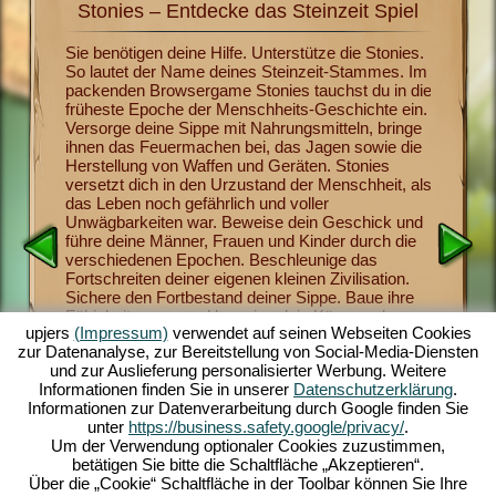
Stonies – Entdecke das Steinzeit Spiel
Sto
it mit
Sie benötigen deine Hilfe. Unterstütze die Stonies.
Jetzt ka
So lautet der Name deines Steinzeit-Stammes. Im
Menschhe
s
packenden Browsergame Stonies tauchst du in die
Stonies 
ichern,
früheste Epoche der Menschheits-Geschichte ein.
bringst 
 heran.
Versorge deine Sippe mit Nahrungsmitteln, bringe
überlebe
dem
ihnen das Feuermachen bei, das Jagen sowie die
gehören
eute
Herstellung von Waffen und Geräten. Stonies
Waffen-H
hlreichen
versetzt dich in den Urzustand der Menschheit, als
religiöse
igen
das Leben noch gefährlich und voller
Sippen-M
Urzeit-
Unwägbarkeiten war. Beweise dein Geschick und
Vorräte a
nes
führe deine Männer, Frauen und Kinder durch die
verderben
n lustig
verschiedenen Epochen. Beschleunige das
faszinie
ne leicht
Fortschreiten deiner eigenen kleinen Zivilisation.
Spielste
altendes
Sichere den Fortbestand deiner Sippe. Baue ihre
Nachdem 
el auf
Fähigkeiten aus und beweise dein Können als
begeister
upjers
(Impressum)
verwendet auf seinen Webseiten Cookies
tatkräftiger Anführer. Das unterhaltsame
Browsers
zur Datenanalyse, zur Bereitstellung von Social-Media-Diensten
Steinzeitspiel bietet dir umfangreiche
stelle d
und zur Auslieferung personalisierter Werbung. Weitere
Gestaltungsmöglichkeiten, herausragende
Herausfo
Informationen finden Sie in unserer
Datenschutzerklärung
.
Grafiken im 3D-Comic-Stil sowie spannende
Stamm. 
Informationen zur Datenverarbeitung durch Google finden Sie
Aufgaben und Missionen, die du mit deiner Sippe
und sorg
unter
https://business.safety.google/privacy/
.
meisterst. Spiel jetzt mit!
Nachwuch
Um der Verwendung optionaler Cookies zuzustimmen,
betätigen Sie bitte die Schaltfläche „Akzeptieren“.
Über die „Cookie“ Schaltfläche in der Toolbar können Sie Ihre