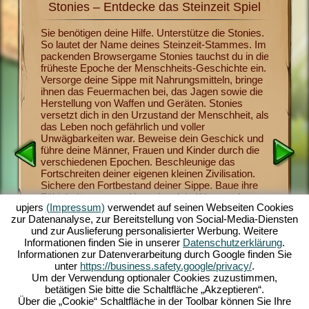
Stonies – Entdecke das Steinzeit Spiel
Sto
it mit
Sie benötigen deine Hilfe. Unterstütze die Stonies.
Jetzt ka
So lautet der Name deines Steinzeit-Stammes. Im
Menschhe
s
packenden Browsergame Stonies tauchst du in die
Stonies 
ichern,
früheste Epoche der Menschheits-Geschichte ein.
bringst 
 heran.
Versorge deine Sippe mit Nahrungsmitteln, bringe
überlebe
dem
ihnen das Feuermachen bei, das Jagen sowie die
gehören
eute
Herstellung von Waffen und Geräten. Stonies
Waffen-H
hlreichen
versetzt dich in den Urzustand der Menschheit, als
religiöse
igen
das Leben noch gefährlich und voller
Sippen-M
Urzeit-
Unwägbarkeiten war. Beweise dein Geschick und
Vorräte a
nes
führe deine Männer, Frauen und Kinder durch die
verderben
n lustig
verschiedenen Epochen. Beschleunige das
faszinie
ne leicht
Fortschreiten deiner eigenen kleinen Zivilisation.
Spielste
altendes
Sichere den Fortbestand deiner Sippe. Baue ihre
Nachdem 
el auf
Fähigkeiten aus und beweise dein Können als
begeister
upjers
(Impressum)
verwendet auf seinen Webseiten Cookies
tatkräftiger Anführer. Das unterhaltsame
Browsers
zur Datenanalyse, zur Bereitstellung von Social-Media-Diensten
Steinzeitspiel bietet dir umfangreiche
stelle d
und zur Auslieferung personalisierter Werbung. Weitere
Gestaltungsmöglichkeiten, herausragende
Herausfo
Informationen finden Sie in unserer
Datenschutzerklärung
.
Grafiken im 3D-Comic-Stil sowie spannende
Stamm. 
Informationen zur Datenverarbeitung durch Google finden Sie
Aufgaben und Missionen, die du mit deiner Sippe
und sorg
unter
https://business.safety.google/privacy/
.
meisterst. Spiel jetzt mit!
Nachwuch
Um der Verwendung optionaler Cookies zuzustimmen,
betätigen Sie bitte die Schaltfläche „Akzeptieren“.
Über die „Cookie“ Schaltfläche in der Toolbar können Sie Ihre