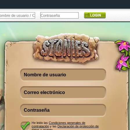
He leido las
Condiciones generales de
contratación
y las
Declaración de protección de
datos
y acepto.