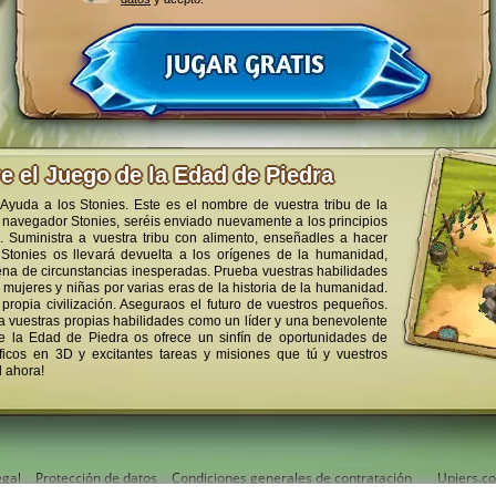
e el Juego de la Edad de Piedra
 Ayuda a los Stonies. Este es el nombre de vuestra tribu de la
 navegador Stonies, seréis enviado nuevamente a los principios
. Suministra a vuestra tribu con alimento, enseñadles a hacer
 Stonies os llevará devuelta a los orígenes de la humanidad,
lena de circunstancias inesperadas. Prueba vuestras habilidades
 mujeres y niñas por varias eras de la historia de la humanidad.
propia civilización. Aseguraos el futuro de vuestros pequeños.
a vuestras propias habilidades como un líder y una benevolente
de la Edad de Piedra os ofrece un sinfín de oportunidades de
áficos en 3D y excitantes tareas y misiones que tú y vuestros
 ahora!
egal
Protección de datos
Condiciones generales de contratación
Upjers.co