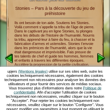
Stonies – Pars à la découverte du jeu de
Stoni
té avec
préhistoire
Tu peux 
débuts de
Ils ont besoin de ton aide. Soutiens les Stonies.
endosse le
préhistoi
Voilà comment s'appelle ta tribu de l'âge de pierre.
s
enseigne
Dans le captivant jeu en ligne Stonies, tu plonges
sauvage,
Que ce so
dans les débuts de l'histoire de l'humanité. Nourris
d'outils,
ta tribu, apprend-leur à faire du feu, à chasser et la
et tes
différen
fabrication d'armes et ustensiles. Stonies t'envoie
imaux,
lieux de 
dans les prémices de l'humanité, alors que la vie
de culte
champign
était dangereuse et imprévisible. Fais preuve de
le jeu,
attention
tes talents de chef et guide tes hommes, femmes
nd.
jeu de p
et enfants à travers les différentes époques.
ôle et
fascinan
Accélère la progression de ta petite civilisation.
r de jeu
maximum 
Assure son maintien. Renforce leurs capacités et
ur
upjers
(Mentions légales)
utilise sur ses sites web, outre les
enthousi
montre que tu es un chef énergique. Le
cookies techniquement nécessaires, également des cookies
Stonies 
divertissant jeu de préhistoire propose des
techniquement non nécessaires pour analyser les données des
Entre dan
possibilités d'aménagements variées, des
utilisateurs et pour fournir des services de médias sociaux.
les dang
graphismes exceptionnels, style BD 3D, mais
Vous trouverez plus d'informations dans notre
Politique de
hommes e
aussi de passionnantes missions à entreprendre
confidentialité
. Afin d'accepter l'utilisation de cookies
mignons 
avec ta tribu. Viens jouer!
techniquement non nécessaires, veuillez cliquer sur le bouton
préhistoi
"Accepter". Pour rejeter les cookies techniquement non
nécessaires, veuillez cliquer sur le bouton "Configurer". Vous
pouvez modifier vos paramètres à tout moment en utilisant le