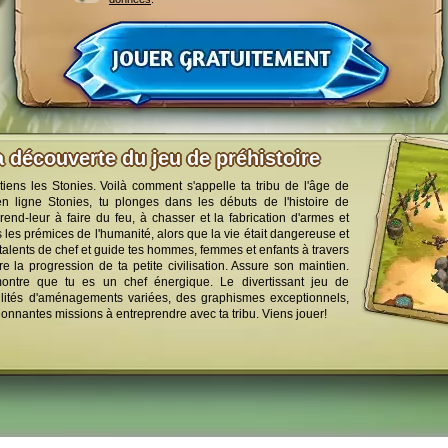
a découverte du jeu de préhistoire
tiens les Stonies. Voilà comment s'appelle ta tribu de l'âge de
en ligne Stonies, tu plonges dans les débuts de l'histoire de
prend-leur à faire du feu, à chasser et la fabrication d'armes et
s les prémices de l'humanité, alors que la vie était dangereuse et
 talents de chef et guide tes hommes, femmes et enfants à travers
e la progression de ta petite civilisation. Assure son maintien.
montre que tu es un chef énergique. Le divertissant jeu de
ilités d'aménagements variées, des graphismes exceptionnels,
onnantes missions à entreprendre avec ta tribu. Viens jouer!
tions légales
Protection des données
CGU
Upjers.com - Jouer jeux par n