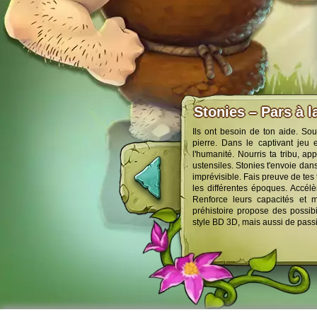
Stonies – Pars à l
Ils ont besoin de ton aide. Sou
pierre. Dans le captivant jeu 
l'humanité. Nourris ta tribu, ap
ustensiles. Stonies t'envoie dan
imprévisible. Fais preuve de tes
les différentes époques. Accélèr
Renforce leurs capacités et 
préhistoire propose des possib
style BD 3D, mais aussi de passi
Support
Forum
Men