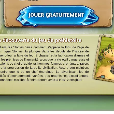
a découverte du jeu de préhistoire
tiens les Stonies. Voilà comment s'appelle ta tribu de l'âge de
en ligne Stonies, tu plonges dans les débuts de l'histoire de
prend-leur à faire du feu, à chasser et la fabrication d'armes et
s les prémices de l'humanité, alors que la vie était dangereuse et
 talents de chef et guide tes hommes, femmes et enfants à travers
e la progression de ta petite civilisation. Assure son maintien.
montre que tu es un chef énergique. Le divertissant jeu de
ilités d'aménagements variées, des graphismes exceptionnels,
onnantes missions à entreprendre avec ta tribu. Viens jouer!
tions légales
Protection des données
CGU
Upjers.com - Jouer jeux par n