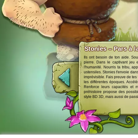
Stonies – Pars à l
Ils ont besoin de ton aide. Sou
pierre. Dans le captivant jeu 
l'humanité. Nourris ta tribu, ap
ustensiles. Stonies t'envoie dan
imprévisible. Fais preuve de tes
les différentes époques. Accélèr
Renforce leurs capacités et 
préhistoire propose des possib
style BD 3D, mais aussi de passi
Support
Forum
Men