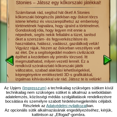
Stonies – Játssz egy kőkorszaki játékkal!
lmét a
Számítanak rád, segítsd hát őket! A Stonies
Utazz vi
kőkorszaki böngészős játékban egy őskori törzs
hajnalár
s csak
istene lehetsz és visszarepülhetsz az emberiség
ősember 
és más
történetének hajnalára, hogy újraírd a történelmet.
ha úgy te
Gondoskodj róla, hogy legyen mit ennie a
törzsnek
sék el a
népednek, segíts nekik feltalálni a tüzet, tanítsd
ebben a 
vadászat
őket a szerszám- és fegyverkészítésre és
meg neki
tonies
használatra, halássz, vadássz, gazdálkodj velük!
a gombas
sének
Vigyázz rájuk, hiszen az őskorban veszélyes volt
vallást,
 őket,
az élet. De a segítségeddel modern civilizációt
Stonies 
ezdetben
építhet a kezdetben oly primitív törzsed. Itt
helyezet
megmutathatod, milyen vezető lennél. Ez a
kezelhet
sre,
rendkívül szórakoztató kőkorszaki játék
Stonies 
 így
változatos, szabad alakítási lehetőségekkel,
elérhető 
at el,
képregényekre emlékeztető 3D-s grafikákkal,
böngészős
ed
izgalmas kihívásokkal vár rád. Játssz te is velünk!
a számít
s
felemelk
ban. Tudj
szerelemi
Az Upjers
(Impresszum)
a technikailag szükséges sütiken kívül
törzsed 
technikailag nem szükséges sütiket is alkalmaz a weboldalain
bőséges
adatelemzés, közösségi médiás szolgáltatások rendelkezésre
kőkorsza
bocsátása és személyre szabott hirdetésmegjelenítés céljából.
Részletek az
Adatvédelmi nyilatkozat
ban.
Az opcionális sütik alkalmazásának engedélyezéséhez, kérjük,
kattintson az „Elfogad“-gombra.