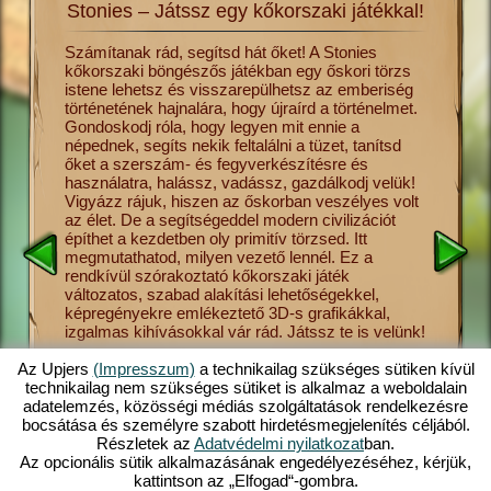
Stonies – Játssz egy kőkorszaki játékkal!
lmét a
Számítanak rád, segítsd hát őket! A Stonies
Utazz vi
kőkorszaki böngészős játékban egy őskori törzs
hajnalár
s csak
istene lehetsz és visszarepülhetsz az emberiség
ősember 
és más
történetének hajnalára, hogy újraírd a történelmet.
ha úgy te
Gondoskodj róla, hogy legyen mit ennie a
törzsnek
sék el a
népednek, segíts nekik feltalálni a tüzet, tanítsd
ebben a 
vadászat
őket a szerszám- és fegyverkészítésre és
meg neki
tonies
használatra, halássz, vadássz, gazdálkodj velük!
a gombas
sének
Vigyázz rájuk, hiszen az őskorban veszélyes volt
vallást,
 őket,
az élet. De a segítségeddel modern civilizációt
Stonies 
ezdetben
építhet a kezdetben oly primitív törzsed. Itt
helyezet
megmutathatod, milyen vezető lennél. Ez a
kezelhet
sre,
rendkívül szórakoztató kőkorszaki játék
Stonies 
 így
változatos, szabad alakítási lehetőségekkel,
elérhető 
at el,
képregényekre emlékeztető 3D-s grafikákkal,
böngészős
ed
izgalmas kihívásokkal vár rád. Játssz te is velünk!
a számít
s
felemelk
ban. Tudj
szerelemi
Az Upjers
(Impresszum)
a technikailag szükséges sütiken kívül
törzsed 
technikailag nem szükséges sütiket is alkalmaz a weboldalain
bőséges
adatelemzés, közösségi médiás szolgáltatások rendelkezésre
kőkorsza
bocsátása és személyre szabott hirdetésmegjelenítés céljából.
Részletek az
Adatvédelmi nyilatkozat
ban.
Az opcionális sütik alkalmazásának engedélyezéséhez, kérjük,
kattintson az „Elfogad“-gombra.