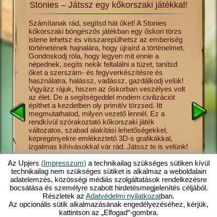
Stonies – Játssz egy kőkorszaki játékkal!
lmét a
Számítanak rád, segítsd hát őket! A Stonies
Utazz vi
kőkorszaki böngészős játékban egy őskori törzs
hajnalár
s csak
istene lehetsz és visszarepülhetsz az emberiség
ősember 
és más
történetének hajnalára, hogy újraírd a történelmet.
ha úgy te
Gondoskodj róla, hogy legyen mit ennie a
törzsnek
sék el a
népednek, segíts nekik feltalálni a tüzet, tanítsd
ebben a 
vadászat
őket a szerszám- és fegyverkészítésre és
meg neki
tonies
használatra, halássz, vadássz, gazdálkodj velük!
a gombas
sének
Vigyázz rájuk, hiszen az őskorban veszélyes volt
vallást,
 őket,
az élet. De a segítségeddel modern civilizációt
Stonies 
ezdetben
építhet a kezdetben oly primitív törzsed. Itt
helyezet
megmutathatod, milyen vezető lennél. Ez a
kezelhet
sre,
rendkívül szórakoztató kőkorszaki játék
Stonies 
 így
változatos, szabad alakítási lehetőségekkel,
elérhető 
at el,
képregényekre emlékeztető 3D-s grafikákkal,
böngészős
ed
izgalmas kihívásokkal vár rád. Játssz te is velünk!
a számít
s
felemelk
ban. Tudj
szerelemi
Az Upjers
(Impresszum)
a technikailag szükséges sütiken kívül
törzsed 
technikailag nem szükséges sütiket is alkalmaz a weboldalain
bőséges
adatelemzés, közösségi médiás szolgáltatások rendelkezésre
kőkorsza
bocsátása és személyre szabott hirdetésmegjelenítés céljából.
Részletek az
Adatvédelmi nyilatkozat
ban.
Az opcionális sütik alkalmazásának engedélyezéséhez, kérjük,
kattintson az „Elfogad“-gombra.