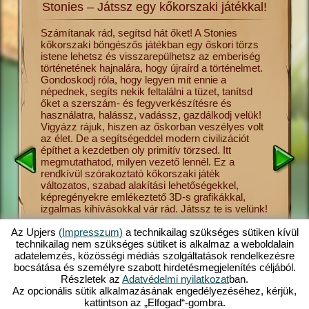
Stonies – Játssz egy kőkorszaki játékkal!
lmét a
Számítanak rád, segítsd hát őket! A Stonies
Utazz vi
kőkorszaki böngészős játékban egy őskori törzs
hajnalár
s csak
istene lehetsz és visszarepülhetsz az emberiség
ősember 
és más
történetének hajnalára, hogy újraírd a történelmet.
ha úgy te
Gondoskodj róla, hogy legyen mit ennie a
törzsnek
sék el a
népednek, segíts nekik feltalálni a tüzet, tanítsd
ebben a 
vadászat
őket a szerszám- és fegyverkészítésre és
meg neki
tonies
használatra, halássz, vadássz, gazdálkodj velük!
a gombas
sének
Vigyázz rájuk, hiszen az őskorban veszélyes volt
vallást,
 őket,
az élet. De a segítségeddel modern civilizációt
Stonies 
ezdetben
építhet a kezdetben oly primitív törzsed. Itt
helyezet
megmutathatod, milyen vezető lennél. Ez a
kezelhet
sre,
rendkívül szórakoztató kőkorszaki játék
Stonies 
 így
változatos, szabad alakítási lehetőségekkel,
elérhető 
at el,
képregényekre emlékeztető 3D-s grafikákkal,
böngészős
ed
izgalmas kihívásokkal vár rád. Játssz te is velünk!
a számít
s
felemelk
ban. Tudj
szerelemi
Az Upjers
(Impresszum)
a technikailag szükséges sütiken kívül
törzsed 
technikailag nem szükséges sütiket is alkalmaz a weboldalain
bőséges
adatelemzés, közösségi médiás szolgáltatások rendelkezésre
kőkorsza
bocsátása és személyre szabott hirdetésmegjelenítés céljából.
Részletek az
Adatvédelmi nyilatkozat
ban.
Az opcionális sütik alkalmazásának engedélyezéséhez, kérjük,
kattintson az „Elfogad“-gombra.