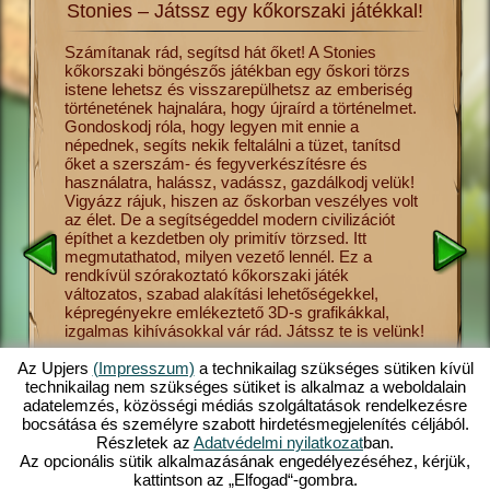
Stonies – Játssz egy kőkorszaki játékkal!
lmét a
Számítanak rád, segítsd hát őket! A Stonies
Utazz vi
kőkorszaki böngészős játékban egy őskori törzs
hajnalár
s csak
istene lehetsz és visszarepülhetsz az emberiség
ősember 
és más
történetének hajnalára, hogy újraírd a történelmet.
ha úgy te
Gondoskodj róla, hogy legyen mit ennie a
törzsnek
sék el a
népednek, segíts nekik feltalálni a tüzet, tanítsd
ebben a 
vadászat
őket a szerszám- és fegyverkészítésre és
meg neki
tonies
használatra, halássz, vadássz, gazdálkodj velük!
a gombas
sének
Vigyázz rájuk, hiszen az őskorban veszélyes volt
vallást,
 őket,
az élet. De a segítségeddel modern civilizációt
Stonies 
ezdetben
építhet a kezdetben oly primitív törzsed. Itt
helyezet
megmutathatod, milyen vezető lennél. Ez a
kezelhet
sre,
rendkívül szórakoztató kőkorszaki játék
Stonies 
 így
változatos, szabad alakítási lehetőségekkel,
elérhető 
at el,
képregényekre emlékeztető 3D-s grafikákkal,
böngészős
ed
izgalmas kihívásokkal vár rád. Játssz te is velünk!
a számít
s
felemelk
ban. Tudj
szerelemi
Az Upjers
(Impresszum)
a technikailag szükséges sütiken kívül
törzsed 
technikailag nem szükséges sütiket is alkalmaz a weboldalain
bőséges
adatelemzés, közösségi médiás szolgáltatások rendelkezésre
kőkorsza
bocsátása és személyre szabott hirdetésmegjelenítés céljából.
Részletek az
Adatvédelmi nyilatkozat
ban.
Az opcionális sütik alkalmazásának engedélyezéséhez, kérjük,
kattintson az „Elfogad“-gombra.