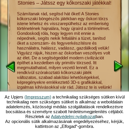
Stonies – Játssz egy kőkorszaki játékkal!
lmét a
Számítanak rád, segítsd hát őket! A Stonies
Utazz vi
kőkorszaki böngészős játékban egy őskori törzs
hajnalár
s csak
istene lehetsz és visszarepülhetsz az emberiség
ősember 
és más
történetének hajnalára, hogy újraírd a történelmet.
ha úgy te
Gondoskodj róla, hogy legyen mit ennie a
törzsnek
sék el a
népednek, segíts nekik feltalálni a tüzet, tanítsd
ebben a 
vadászat
őket a szerszám- és fegyverkészítésre és
meg neki
tonies
használatra, halássz, vadássz, gazdálkodj velük!
a gombas
sének
Vigyázz rájuk, hiszen az őskorban veszélyes volt
vallást,
 őket,
az élet. De a segítségeddel modern civilizációt
Stonies 
ezdetben
építhet a kezdetben oly primitív törzsed. Itt
helyezet
megmutathatod, milyen vezető lennél. Ez a
kezelhet
sre,
rendkívül szórakoztató kőkorszaki játék
Stonies 
 így
változatos, szabad alakítási lehetőségekkel,
elérhető 
at el,
képregényekre emlékeztető 3D-s grafikákkal,
böngészős
ed
izgalmas kihívásokkal vár rád. Játssz te is velünk!
a számít
s
felemelk
ban. Tudj
szerelemi
Az Upjers
(Impresszum)
a technikailag szükséges sütiken kívül
törzsed 
technikailag nem szükséges sütiket is alkalmaz a weboldalain
bőséges
adatelemzés, közösségi médiás szolgáltatások rendelkezésre
kőkorsza
bocsátása és személyre szabott hirdetésmegjelenítés céljából.
Részletek az
Adatvédelmi nyilatkozat
ban.
Az opcionális sütik alkalmazásának engedélyezéséhez, kérjük,
kattintson az „Elfogad“-gombra.