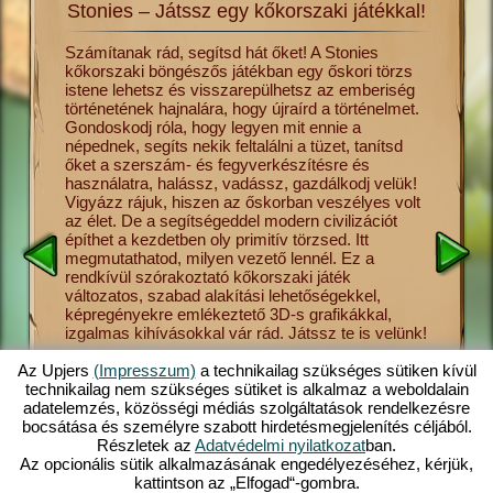
Stonies – Játssz egy kőkorszaki játékkal!
lmét a
Számítanak rád, segítsd hát őket! A Stonies
Utazz vi
kőkorszaki böngészős játékban egy őskori törzs
hajnalár
s csak
istene lehetsz és visszarepülhetsz az emberiség
ősember 
és más
történetének hajnalára, hogy újraírd a történelmet.
ha úgy te
Gondoskodj róla, hogy legyen mit ennie a
törzsnek
sék el a
népednek, segíts nekik feltalálni a tüzet, tanítsd
ebben a 
vadászat
őket a szerszám- és fegyverkészítésre és
meg neki
tonies
használatra, halássz, vadássz, gazdálkodj velük!
a gombas
sének
Vigyázz rájuk, hiszen az őskorban veszélyes volt
vallást,
 őket,
az élet. De a segítségeddel modern civilizációt
Stonies 
ezdetben
építhet a kezdetben oly primitív törzsed. Itt
helyezet
megmutathatod, milyen vezető lennél. Ez a
kezelhet
sre,
rendkívül szórakoztató kőkorszaki játék
Stonies 
 így
változatos, szabad alakítási lehetőségekkel,
elérhető 
at el,
képregényekre emlékeztető 3D-s grafikákkal,
böngészős
ed
izgalmas kihívásokkal vár rád. Játssz te is velünk!
a számít
s
felemelk
ban. Tudj
szerelemi
Az Upjers
(Impresszum)
a technikailag szükséges sütiken kívül
törzsed 
technikailag nem szükséges sütiket is alkalmaz a weboldalain
bőséges
adatelemzés, közösségi médiás szolgáltatások rendelkezésre
kőkorsza
bocsátása és személyre szabott hirdetésmegjelenítés céljából.
Részletek az
Adatvédelmi nyilatkozat
ban.
Az opcionális sütik alkalmazásának engedélyezéséhez, kérjük,
kattintson az „Elfogad“-gombra.