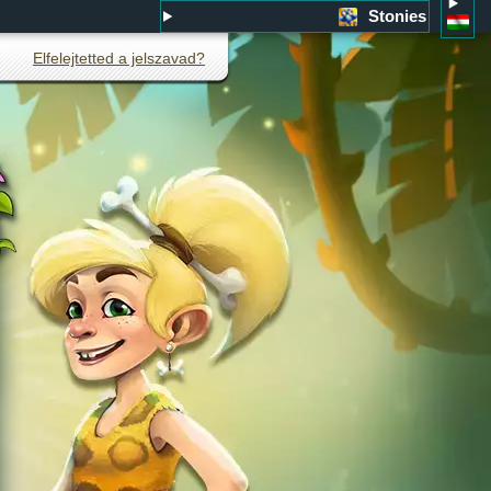
Stonies
Elfelejtetted a jelszavad?