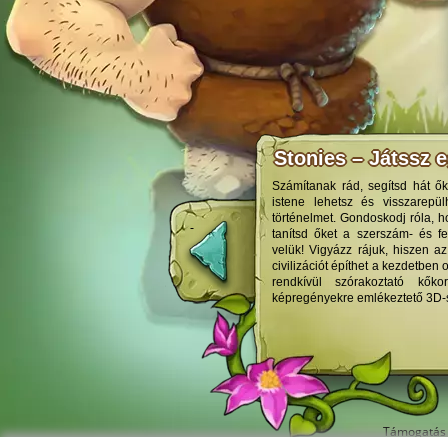
Stonies – Játssz e
Számítanak rád, segítsd hát ők
istene lehetsz és visszarepü
történelmet. Gondoskodj róla, ho
tanítsd őket a szerszám- és fe
velük! Vigyázz rájuk, hiszen a
civilizációt építhet a kezdetben 
rendkívül szórakoztató kőkor
képregényekre emlékeztető 3D-s g
Támogatás