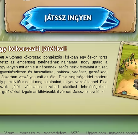
gy kőkorszaki játékkal!
et! A Stonies kőkorszaki böngészős játékban egy őskori törzs
lhetsz az emberiség történetének hajnalára, hogy újraírd a
gy legyen mit ennie a népednek, segíts nekik feltalálni a tüzet,
gyverkészítésre és használatra, halássz, vadássz, gazdálkodj
z őskorban veszélyes volt az élet. De a segítségeddel modern
oly primitív törzsed. Itt megmutathatod, milyen vezető lennél. Ez a
szaki játék változatos, szabad alakítási lehetőségekkel,
rafikákkal, izgalmas kihívásokkal vár rád. Játssz te is velünk!
Fórum
Impresszum
Adatvédelem
ÁSZF
Upjers.com - ingyenes böngés