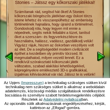
Stonies – Játssz egy kőkorszaki játékkal!
lmét a
Számítanak rád, segítsd hát őket! A Stonies
Utazz vi
kőkorszaki böngészős játékban egy őskori törzs
hajnalár
s csak
istene lehetsz és visszarepülhetsz az emberiség
ősember 
és más
történetének hajnalára, hogy újraírd a történelmet.
ha úgy te
Gondoskodj róla, hogy legyen mit ennie a
törzsnek
sék el a
népednek, segíts nekik feltalálni a tüzet, tanítsd
ebben a 
vadászat
őket a szerszám- és fegyverkészítésre és
meg neki
tonies
használatra, halássz, vadássz, gazdálkodj velük!
a gombas
sének
Vigyázz rájuk, hiszen az őskorban veszélyes volt
vallást,
 őket,
az élet. De a segítségeddel modern civilizációt
Stonies 
ezdetben
építhet a kezdetben oly primitív törzsed. Itt
helyezet
megmutathatod, milyen vezető lennél. Ez a
kezelhet
sre,
rendkívül szórakoztató kőkorszaki játék
Stonies 
 így
változatos, szabad alakítási lehetőségekkel,
elérhető 
at el,
képregényekre emlékeztető 3D-s grafikákkal,
böngészős
ed
izgalmas kihívásokkal vár rád. Játssz te is velünk!
a számít
s
felemelk
ban. Tudj
szerelemi
Az Upjers
(Impresszum)
a technikailag szükséges sütiken kívül
törzsed 
technikailag nem szükséges sütiket is alkalmaz a weboldalain
bőséges
adatelemzés, közösségi médiás szolgáltatások rendelkezésre
kőkorsza
bocsátása és személyre szabott hirdetésmegjelenítés céljából.
Részletek az
Adatvédelmi nyilatkozat
ban.
Az opcionális sütik alkalmazásának engedélyezéséhez, kérjük,
kattintson az „Elfogad“-gombra.