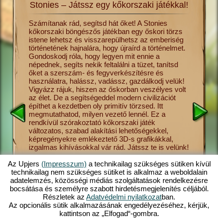
Stonies – Játssz egy kőkorszaki játékkal!
lmét a
Számítanak rád, segítsd hát őket! A Stonies
Utazz vi
kőkorszaki böngészős játékban egy őskori törzs
hajnalár
s csak
istene lehetsz és visszarepülhetsz az emberiség
ősember 
és más
történetének hajnalára, hogy újraírd a történelmet.
ha úgy te
Gondoskodj róla, hogy legyen mit ennie a
törzsnek
sék el a
népednek, segíts nekik feltalálni a tüzet, tanítsd
ebben a 
vadászat
őket a szerszám- és fegyverkészítésre és
meg neki
tonies
használatra, halássz, vadássz, gazdálkodj velük!
a gombas
sének
Vigyázz rájuk, hiszen az őskorban veszélyes volt
vallást,
 őket,
az élet. De a segítségeddel modern civilizációt
Stonies 
ezdetben
építhet a kezdetben oly primitív törzsed. Itt
helyezet
megmutathatod, milyen vezető lennél. Ez a
kezelhet
sre,
rendkívül szórakoztató kőkorszaki játék
Stonies 
 így
változatos, szabad alakítási lehetőségekkel,
elérhető 
at el,
képregényekre emlékeztető 3D-s grafikákkal,
böngészős
ed
izgalmas kihívásokkal vár rád. Játssz te is velünk!
a számít
s
felemelk
ban. Tudj
szerelemi
Az Upjers
(Impresszum)
a technikailag szükséges sütiken kívül
törzsed 
technikailag nem szükséges sütiket is alkalmaz a weboldalain
bőséges
adatelemzés, közösségi médiás szolgáltatások rendelkezésre
kőkorsza
bocsátása és személyre szabott hirdetésmegjelenítés céljából.
Részletek az
Adatvédelmi nyilatkozat
ban.
Az opcionális sütik alkalmazásának engedélyezéséhez, kérjük,
kattintson az „Elfogad“-gombra.