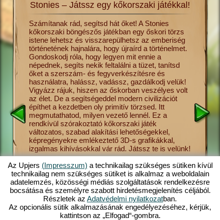
Stonies – Játssz egy kőkorszaki játékkal!
lmét a
Számítanak rád, segítsd hát őket! A Stonies
Utazz vi
kőkorszaki böngészős játékban egy őskori törzs
hajnalár
s csak
istene lehetsz és visszarepülhetsz az emberiség
ősember 
és más
történetének hajnalára, hogy újraírd a történelmet.
ha úgy te
Gondoskodj róla, hogy legyen mit ennie a
törzsnek
sék el a
népednek, segíts nekik feltalálni a tüzet, tanítsd
ebben a 
vadászat
őket a szerszám- és fegyverkészítésre és
meg neki
tonies
használatra, halássz, vadássz, gazdálkodj velük!
a gombas
sének
Vigyázz rájuk, hiszen az őskorban veszélyes volt
vallást,
 őket,
az élet. De a segítségeddel modern civilizációt
Stonies 
ezdetben
építhet a kezdetben oly primitív törzsed. Itt
helyezet
megmutathatod, milyen vezető lennél. Ez a
kezelhet
sre,
rendkívül szórakoztató kőkorszaki játék
Stonies 
 így
változatos, szabad alakítási lehetőségekkel,
elérhető 
at el,
képregényekre emlékeztető 3D-s grafikákkal,
böngészős
ed
izgalmas kihívásokkal vár rád. Játssz te is velünk!
a számít
s
felemelk
ban. Tudj
szerelemi
Az Upjers
(Impresszum)
a technikailag szükséges sütiken kívül
törzsed 
technikailag nem szükséges sütiket is alkalmaz a weboldalain
bőséges
adatelemzés, közösségi médiás szolgáltatások rendelkezésre
kőkorsza
bocsátása és személyre szabott hirdetésmegjelenítés céljából.
Részletek az
Adatvédelmi nyilatkozat
ban.
Az opcionális sütik alkalmazásának engedélyezéséhez, kérjük,
kattintson az „Elfogad“-gombra.