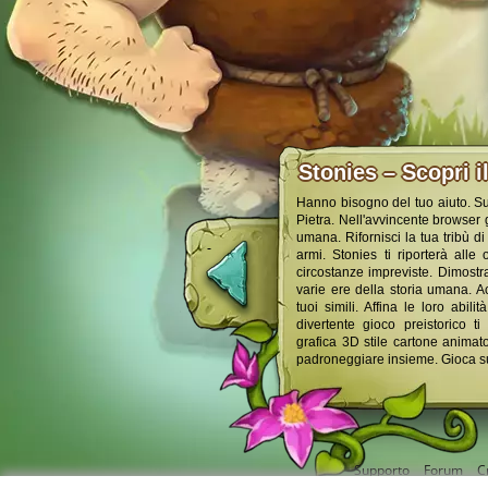
Stonies – Scopri i
Hanno bisogno del tuo aiuto. Sup
Pietra. Nell'avvincente browser 
umana. Rifornisci la tua tribù d
armi. Stonies ti riporterà alle
circostanze impreviste. Dimostra
varie ere della storia umana. Acc
tuoi simili. Affina le loro abil
divertente gioco preistorico ti
grafica 3D stile cartone animato
padroneggiare insieme. Gioca su
Supporto
Forum
C