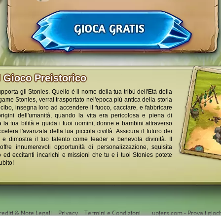
l Gioco Preistorico
porta gli Stonies. Quello è il nome della tua tribù dell'Età della
game Stonies, verrai trasportato nel'epoca più antica della storia
i cibo, insegna loro ad accendere il fuoco, cacciare, e fabbricare
 origini dell'umanità, quando la vita era pericolosa e piena di
 la tua bilità e guida i tuoi uomini, donne e bambini attraverso
elera l'avanzata della tua piccola civiltà. Assicura il futuro dei
ità e dimostra il tuo talento come leader e benevola divinità. Il
 offre innumerevoli opportunità di personalizzazione, squisita
 ed eccitanti incarichi e missioni che tu e i tuoi Stonies potete
bito!
rediti & Note Legali
Privacy
Termini e Condizioni
upjers.com - Prova i gioch