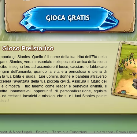
l Gioco Preistorico
porta gli Stonies. Quello è il nome della tua tribù dell'Età della
game Stonies, verrai trasportato nel'epoca più antica della storia
i cibo, insegna loro ad accendere il fuoco, cacciare, e fabbricare
 origini dell'umanità, quando la vita era pericolosa e piena di
 la tua bilità e guida i tuoi uomini, donne e bambini attraverso
elera l'avanzata della tua piccola civiltà. Assicura il futuro dei
ità e dimostra il tuo talento come leader e benevola divinità. Il
 offre innumerevoli opportunità di personalizzazione, squisita
 ed eccitanti incarichi e missioni che tu e i tuoi Stonies potete
bito!
rediti & Note Legali
Privacy
Termini e Condizioni
upjers.com - Prova i gioch