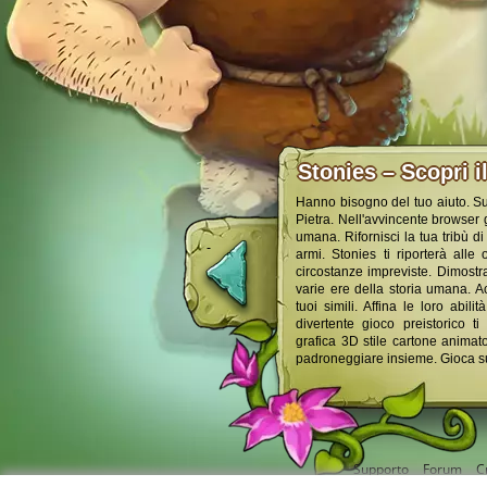
Stonies – Scopri i
Hanno bisogno del tuo aiuto. Sup
Pietra. Nell'avvincente browser 
umana. Rifornisci la tua tribù d
armi. Stonies ti riporterà alle
circostanze impreviste. Dimostra
varie ere della storia umana. Acc
tuoi simili. Affina le loro abil
divertente gioco preistorico ti
grafica 3D stile cartone animato
padroneggiare insieme. Gioca su
Supporto
Forum
C