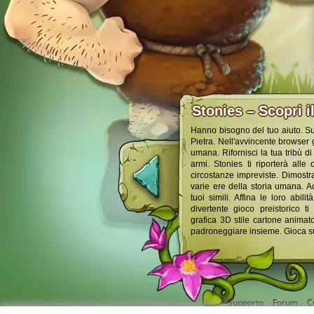
Stonies – Scopri i
Hanno bisogno del tuo aiuto. Sup
Pietra. Nell'avvincente browser 
umana. Rifornisci la tua tribù d
armi. Stonies ti riporterà alle
circostanze impreviste. Dimostra
varie ere della storia umana. Acc
tuoi simili. Affina le loro abil
divertente gioco preistorico ti
grafica 3D stile cartone animato
padroneggiare insieme. Gioca su
Supporto
Forum
C