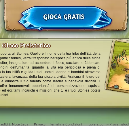
l Gioco Preistorico
porta gli Stonies. Quello è il nome della tua tribù dell'Età della
game Stonies, verrai trasportato nel'epoca più antica della storia
i cibo, insegna loro ad accendere il fuoco, cacciare, e fabbricare
 origini dell'umanità, quando la vita era pericolosa e piena di
 la tua bilità e guida i tuoi uomini, donne e bambini attraverso
elera l'avanzata della tua piccola civiltà. Assicura il futuro dei
ità e dimostra il tuo talento come leader e benevola divinità. Il
 offre innumerevoli opportunità di personalizzazione, squisita
 ed eccitanti incarichi e missioni che tu e i tuoi Stonies potete
bito!
rediti & Note Legali
Privacy
Termini e Condizioni
upjers.com - Prova i gioch