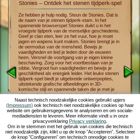
Stonies – Ontdek het stenen tijdperk-spel
St
id met
Ze hebben je hulp nodig. Steun de Stonies. Dat is
Nu kun j
de naam van je stenen tijdperk-stam. In het
geschiede
t
spannende browserspel Stonies duikt u in het
wordt jij
te
vroegste tijdperk van de menselijke geschiedenis.
overlevi
n en dood
Geef je clan eten, leer ze het vuur, hoe je moet
omvatte
 kamp
jagen en wapens kunt maken. Stonies brengt je in
,wapenpr
s een van
de oermodus van de mensheid. Bewijs je
verschill
ens het
vaardigheden en leid je leden door de eeuwen
religieuz
orische
heen. Versnel de voortgang van je eigen kleine
paddesto
e
beschaving. Zorg voor het voortbestaan ​​van je
ze niet 
or de
sibbe. Vergroot hun vaardigheden en bewijs je
begrijpe
 verkent
geschiktheid als energiek leider. Het leuke stenen
Stonies z
essen
tijdperk-spel biedt je uitgebreide ontwerpopties,
simulati
maken,
uitstekende grafische afbeeldingen in 3D-
Verken d
deren
komische stijl en spannende taken die je met je
gevaren 
tailleerde
sibbe onder de knie moet krijgen. Speel nu mee!
mannen e
Stonies i
Naast technisch noodzakelijke cookies gebruikt upjers
eer meer
(Impressum)
ook technisch niet noodzakelijke cookies op haar
website om gebruikersgegevens te analyseren en om sociale-
mediadiensten te leveren. Meer informatie vindt u in onze
privacyverklaring
Privacy verklaring
.
Om in te stemmen met het gebruik van cookies die technisch
niet noodzakelijk zijn, klikt u op de knop "Accepteren". Selecteer
de knop "Configureren" om technisch onnodige cookies te