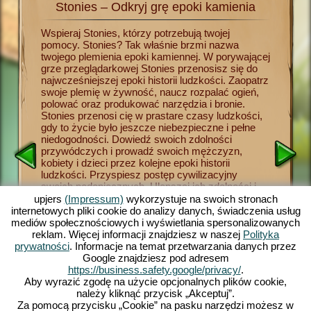
Stonies – Odkryj grę epoki kamienia
Sto
tonies
Wspieraj Stonies, którzy potrzebują twojej
Od teraz
ego.
pomocy. Stonies? Tak właśnie brzmi nazwa
początkó
twojego plemienia epoki kamiennej. W porywającej
kamienia
grze przeglądarkowej Stonies przenosisz się do
plemieni
li do
najwcześniejszej epoki historii ludzkości. Zaopatrz
podwładn
kładziesz
swoje plemię w żywność, naucz rozpalać ogień,
przetrwa
ennej
polować oraz produkować narzędzia i bronie.
rozpalani
cenne
Stonies przenosi cię w prastare czasy ludzkości,
polowani
ej z
gdy to życie było jeszcze niebezpieczne i pełne
Prowadź 
y
niedogodności. Dowiedź swoich zdolności
rozwoju 
cznym w
przywódczych i prowadź swoich mężczyzn,
w miejsc
 Wyślij
kobiety i dzieci przez kolejne epoki historii
leśnych 
ch i
ludzkości. Przyspiesz postęp cywilizacyjny
żywność,
oni,
swoich podopiecznych. Ulepszaj ich zdolności i
magazyna
j
dowiedź swojej przywódczej charyzmy. Zabawna
play, in
upjers
(Impressum)
wykorzystuje na swoich stronach
es w
symulacja epoki kamienia oferuje bogate
przyjemn
internetowych pliki cookie do analizy danych, świadczenia usług
możliwości kształtowania własnej osady i
platform
mediów społecznościowych i wyświetlania spersonalizowanych
plemienia, nadzwyczajne grafiki 3D w stylu
aplikacj
reklam. Więcej informacji znajdziesz w naszej
Polityka
komiksowym oraz pasjonujące zadania i misje,
domowe p
prywatności
. Informacje na temat przetwarzania danych przez
ŻYCIA
które możesz wykonywać z pomocą swojego
licznym 
Google znajdziesz pod adresem
plemienia. Graj już teraz z nami!
zatroszc
https://business.safety.google/privacy/
.
uroczej 
Aby wyrazić zgodę na użycie opcjonalnych plików cookie,
należy kliknąć przycisk „Akceptuj”.
Za pomocą przycisku „Cookie” na pasku narzędzi możesz w