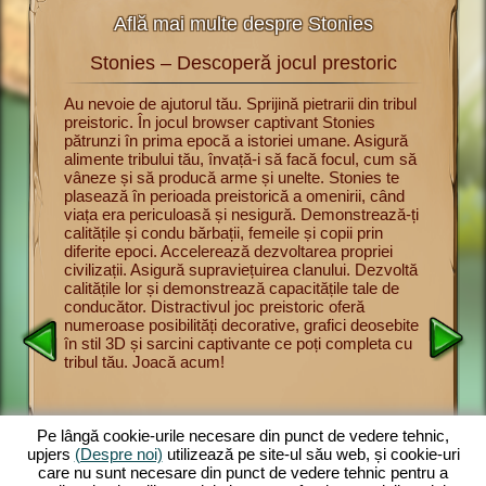
Află mai multe despre Stonies
Stonies – Descoperă jocul prestoric
St
rii cu
Au nevoie de ajutorul tău. Sprijină pietrarii din tribul
Acum poți
preistoric. În jocul browser captivant Stonies
jocul pre
u a
pătrunzi în prima epocă a istoriei umane. Asigură
Înveți bă
urmărești
alimente tribului tău, învață-i să facă focul, cum să
supravie
nul dintre
vâneze și să producă arme și unelte. Stonies te
și să vân
intre
plasează în perioada preistorică a omenirii, când
Prezintă-
pe
viața era periculoasă și nesigură. Demonstrează-ți
membrilor
l
calitățile și condu bărbații, femeile și copii prin
adune pro
onducător
diferite epoci. Accelerează dezvoltarea propriei
oferă un 
lbăticie.
civilizații. Asigură supraviețuirea clanului. Dezvoltă
și distr
rite.
calitățile lor și demonstrează capacitățile tale de
impresion
să vâneze
conducător. Distractivul joc preistoric oferă
joc brow
scă
numeroase posibilități decorative, grafici deosebite
complete
. Cu cât
în stil 3D și sarcini captivante ce poți completa cu
mărește t
tribul tău. Joacă acum!
asigură a
ect
preistori
și
ul
despre
Pe lângă cookie-urile necesare din punct de vedere tehnic,
upjers
(Despre noi)
utilizează pe site-ul său web, și cookie-uri
care nu sunt necesare din punct de vedere tehnic pentru a