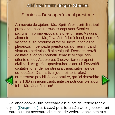
Află mai multe despre Stonies
Stonies – Descoperă jocul prestoric
St
rii cu
Au nevoie de ajutorul tău. Sprijină pietrarii din tribul
Acum poți
preistoric. În jocul browser captivant Stonies
jocul pre
u a
pătrunzi în prima epocă a istoriei umane. Asigură
Înveți bă
urmărești
alimente tribului tău, învață-i să facă focul, cum să
supravie
nul dintre
vâneze și să producă arme și unelte. Stonies te
și să vân
intre
plasează în perioada preistorică a omenirii, când
Prezintă-
pe
viața era periculoasă și nesigură. Demonstrează-ți
membrilor
l
calitățile și condu bărbații, femeile și copii prin
adune pro
onducător
diferite epoci. Accelerează dezvoltarea propriei
oferă un 
lbăticie.
civilizații. Asigură supraviețuirea clanului. Dezvoltă
și distr
rite.
calitățile lor și demonstrează capacitățile tale de
impresion
să vâneze
conducător. Distractivul joc preistoric oferă
joc brow
scă
numeroase posibilități decorative, grafici deosebite
complete
. Cu cât
în stil 3D și sarcini captivante ce poți completa cu
mărește t
tribul tău. Joacă acum!
asigură a
ect
preistori
și
ul
despre
Pe lângă cookie-urile necesare din punct de vedere tehnic,
upjers
(Despre noi)
utilizează pe site-ul său web, și cookie-uri
care nu sunt necesare din punct de vedere tehnic pentru a