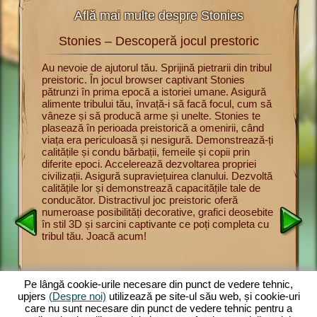
Află mai multe despre Stonies
Stonies – Descoperă jocul prestoric
St
rii cu
Au nevoie de ajutorul tău. Sprijină pietrarii din tribul
Acum poți
preistoric. În jocul browser captivant Stonies
jocul pre
u a
pătrunzi în prima epocă a istoriei umane. Asigură
Înveți bă
urmărești
alimente tribului tău, învață-i să facă focul, cum să
supravie
nul dintre
vâneze și să producă arme și unelte. Stonies te
și să vân
intre
plasează în perioada preistorică a omenirii, când
Prezintă-
pe
viața era periculoasă și nesigură. Demonstrează-ți
membrilor
l
calitățile și condu bărbații, femeile și copii prin
adune pro
onducător
diferite epoci. Accelerează dezvoltarea propriei
oferă un 
lbăticie.
civilizații. Asigură supraviețuirea clanului. Dezvoltă
și distr
rite.
calitățile lor și demonstrează capacitățile tale de
impresion
să vâneze
conducător. Distractivul joc preistoric oferă
joc brow
scă
numeroase posibilități decorative, grafici deosebite
complete
. Cu cât
în stil 3D și sarcini captivante ce poți completa cu
mărește t
tribul tău. Joacă acum!
asigură a
ect
preistori
și
ul
despre
Pe lângă cookie-urile necesare din punct de vedere tehnic,
upjers
(Despre noi)
utilizează pe site-ul său web, și cookie-uri
care nu sunt necesare din punct de vedere tehnic pentru a