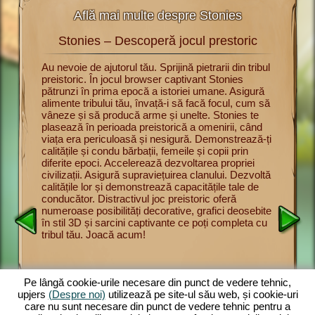
Află mai multe despre Stonies
Stonies – Descoperă jocul prestoric
St
rii cu
Au nevoie de ajutorul tău. Sprijină pietrarii din tribul
Acum poți
preistoric. În jocul browser captivant Stonies
jocul pre
u a
pătrunzi în prima epocă a istoriei umane. Asigură
Înveți bă
urmărești
alimente tribului tău, învață-i să facă focul, cum să
supravie
nul dintre
vâneze și să producă arme și unelte. Stonies te
și să vân
intre
plasează în perioada preistorică a omenirii, când
Prezintă-
pe
viața era periculoasă și nesigură. Demonstrează-ți
membrilor
l
calitățile și condu bărbații, femeile și copii prin
adune pro
onducător
diferite epoci. Accelerează dezvoltarea propriei
oferă un 
lbăticie.
civilizații. Asigură supraviețuirea clanului. Dezvoltă
și distr
rite.
calitățile lor și demonstrează capacitățile tale de
impresion
să vâneze
conducător. Distractivul joc preistoric oferă
joc brow
scă
numeroase posibilități decorative, grafici deosebite
complete
. Cu cât
în stil 3D și sarcini captivante ce poți completa cu
mărește t
tribul tău. Joacă acum!
asigură a
ect
preistori
și
ul
despre
Pe lângă cookie-urile necesare din punct de vedere tehnic,
upjers
(Despre noi)
utilizează pe site-ul său web, și cookie-uri
care nu sunt necesare din punct de vedere tehnic pentru a