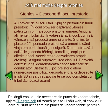
Află mai multe despre Stonies
Stonies – Descoperă jocul prestoric
St
rii cu
Au nevoie de ajutorul tău. Sprijină pietrarii din tribul
Acum poți
preistoric. În jocul browser captivant Stonies
jocul pre
u a
pătrunzi în prima epocă a istoriei umane. Asigură
Înveți bă
urmărești
alimente tribului tău, învață-i să facă focul, cum să
supravie
nul dintre
vâneze și să producă arme și unelte. Stonies te
și să vân
intre
plasează în perioada preistorică a omenirii, când
Prezintă-
pe
viața era periculoasă și nesigură. Demonstrează-ți
membrilor
l
calitățile și condu bărbații, femeile și copii prin
adune pro
onducător
diferite epoci. Accelerează dezvoltarea propriei
oferă un 
lbăticie.
civilizații. Asigură supraviețuirea clanului. Dezvoltă
și distr
rite.
calitățile lor și demonstrează capacitățile tale de
impresion
să vâneze
conducător. Distractivul joc preistoric oferă
joc brow
scă
numeroase posibilități decorative, grafici deosebite
complete
. Cu cât
în stil 3D și sarcini captivante ce poți completa cu
mărește t
tribul tău. Joacă acum!
asigură a
ect
preistori
și
ul
despre
Pe lângă cookie-urile necesare din punct de vedere tehnic,
upjers
(Despre noi)
utilizează pe site-ul său web, și cookie-uri
care nu sunt necesare din punct de vedere tehnic pentru a