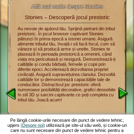
Află mai multe despre Stonies
Stonies – Descoperă jocul prestoric
St
rii cu
Au nevoie de ajutorul tău. Sprijină pietrarii din tribul
Acum poți
preistoric. În jocul browser captivant Stonies
jocul pre
u a
pătrunzi în prima epocă a istoriei umane. Asigură
Înveți bă
urmărești
alimente tribului tău, învață-i să facă focul, cum să
supravie
nul dintre
vâneze și să producă arme și unelte. Stonies te
și să vân
intre
plasează în perioada preistorică a omenirii, când
Prezintă-
pe
viața era periculoasă și nesigură. Demonstrează-ți
membrilor
l
calitățile și condu bărbații, femeile și copii prin
adune pro
onducător
diferite epoci. Accelerează dezvoltarea propriei
oferă un 
lbăticie.
civilizații. Asigură supraviețuirea clanului. Dezvoltă
și distr
rite.
calitățile lor și demonstrează capacitățile tale de
impresion
să vâneze
conducător. Distractivul joc preistoric oferă
joc brow
scă
numeroase posibilități decorative, grafici deosebite
complete
. Cu cât
în stil 3D și sarcini captivante ce poți completa cu
mărește t
tribul tău. Joacă acum!
asigură a
ect
preistori
și
ul
despre
Pe lângă cookie-urile necesare din punct de vedere tehnic,
upjers
(Despre noi)
utilizează pe site-ul său web, și cookie-uri
care nu sunt necesare din punct de vedere tehnic pentru a