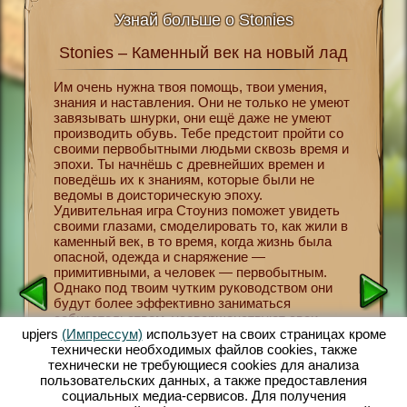
Узнай больше о Stonies
Stonies – Каменный век на новый лад
Ston
эпоху
Им очень нужна твоя помощь, твои умения,
знания и наставления. Они не только не умеют
Вернись
то не
завязывать шнурки, они ещё даже не умеют
ученые 
то нужен
производить обувь. Тебе предстоит пройти со
откуда 
рнет! В
своими первобытными людьми сквозь время и
совреме
еления
эпохи. Ты начнёшь с древнейших времен и
каменны
поведёшь их к знаниям, которые были не
играя в 
авит
ведомы в доисторическую эпоху.
обществ
 Stonies
Удивительная игра Стоуниз поможет увидеть
выживан
тного
своими глазами, смоделировать то, как жили в
организ
я
каменный век, в то время, когда жизнь была
развито
е
опасной, одежда и снаряжение —
будут с
ет
примитивными, а человек — первобытным.
высажив
ется
Однако под твоим чутким руководством они
животны
ь, чтобы
будут более эффективно заниматься
присмат
да с
собирательством, усовершенствуют свои
техноло
ение на
охотничьи навыки и применяемые орудия
upjers
(Импрессум)
использует на своих страницах кроме
поэтому
 приют
труда. Постепенно на смену каменному веку
технически необходимых файлов сookies, также
испорти
е
придет бронзовый, орудия станут сложнее,
технически не требующиеся cookies для анализа
Первобы
ак в
появятся не только первые развитые
пользовательских данных, а также предоставления
осваива
, на
поселения, но и первые производства. Будет
социальных медиа-сервисов. Для получения
орудий 
ою жизнь