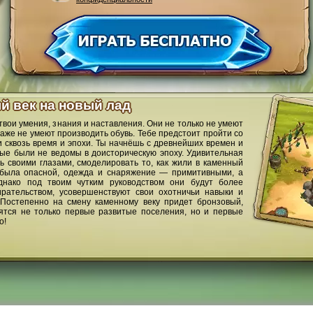
ый век на новый лад
твои умения, знания и наставления. Они не только не умеют
аже не умеют производить обувь. Тебе предстоит пройти со
сквозь время и эпохи. Ты начнёшь с древнейших времен и
рые были не ведомы в доисторическую эпоху. Удивительная
ь своими глазами, смоделировать то, как жили в каменный
нь была опасной, одежда и снаряжение — примитивными, а
нако под твоим чутким руководством они будут более
рательством, усовершенствуют свои охотничьи навыки и
Постепенно на смену каменному веку придет бронзовый,
вятся не только первые развитые поселения, но и первые
о!
орум
Импрессум
Политика конфиденциальности
Общие положения