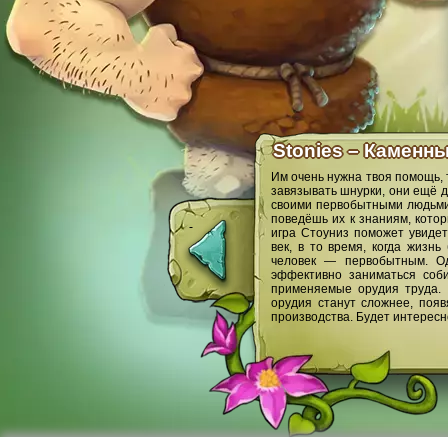
Stonies – Каменн
Им очень нужна твоя помощь, 
завязывать шнурки, они ещё д
своими первобытными людьми 
поведёшь их к знаниям, кото
игра Стоуниз поможет увидет
век, в то время, когда жиз
человек — первобытным. Од
эффективно заниматься соби
применяемые орудия труда. 
орудия станут сложнее, поя
производства. Будет интересн
Служба поддержки
Ф