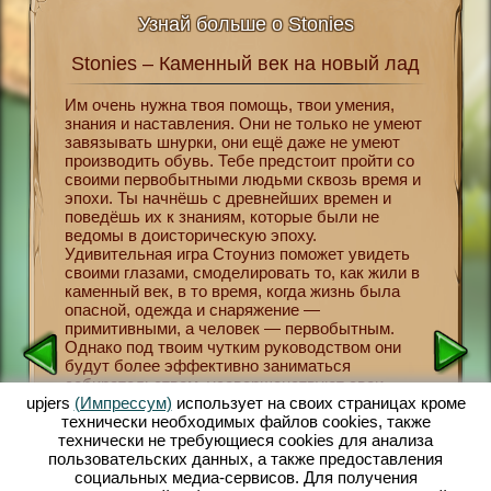
Узнай больше о Stonies
Stonies – Каменный век на новый лад
Ston
эпоху
Им очень нужна твоя помощь, твои умения,
знания и наставления. Они не только не умеют
Вернись
то не
завязывать шнурки, они ещё даже не умеют
ученые 
то нужен
производить обувь. Тебе предстоит пройти со
откуда 
рнет! В
своими первобытными людьми сквозь время и
совреме
еления
эпохи. Ты начнёшь с древнейших времен и
каменны
поведёшь их к знаниям, которые были не
играя в 
авит
ведомы в доисторическую эпоху.
обществ
 Stonies
Удивительная игра Стоуниз поможет увидеть
выживан
тного
своими глазами, смоделировать то, как жили в
организ
я
каменный век, в то время, когда жизнь была
развито
е
опасной, одежда и снаряжение —
будут с
ет
примитивными, а человек — первобытным.
высажив
ется
Однако под твоим чутким руководством они
животны
ь, чтобы
будут более эффективно заниматься
присмат
да с
собирательством, усовершенствуют свои
техноло
ение на
охотничьи навыки и применяемые орудия
upjers
(Импрессум)
использует на своих страницах кроме
поэтому
 приют
труда. Постепенно на смену каменному веку
технически необходимых файлов сookies, также
испорти
е
придет бронзовый, орудия станут сложнее,
технически не требующиеся cookies для анализа
Первобы
ак в
появятся не только первые развитые
пользовательских данных, а также предоставления
осваива
, на
поселения, но и первые производства. Будет
социальных медиа-сервисов. Для получения
орудий 
ою жизнь