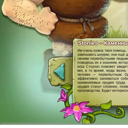
Stonies – Каменн
Им очень нужна твоя помощь, 
завязывать шнурки, они ещё д
своими первобытными людьми 
поведёшь их к знаниям, кото
игра Стоуниз поможет увидет
век, в то время, когда жиз
человек — первобытным. Од
эффективно заниматься соби
применяемые орудия труда. 
орудия станут сложнее, поя
производства. Будет интересн
Служба поддержки
Ф