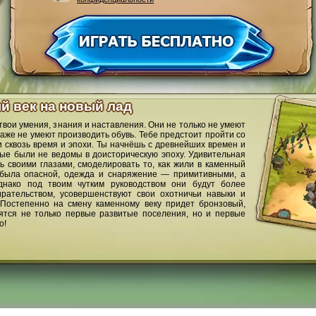
ый век на новый лад
твои умения, знания и наставления. Они не только не умеют
аже не умеют производить обувь. Тебе предстоит пройти со
сквозь время и эпохи. Ты начнёшь с древнейших времен и
рые были не ведомы в доисторическую эпоху. Удивительная
ь своими глазами, смоделировать то, как жили в каменный
нь была опасной, одежда и снаряжение — примитивными, а
нако под твоим чутким руководством они будут более
рательством, усовершенствуют свои охотничьи навыки и
Постепенно на смену каменному веку придет бронзовый,
вятся не только первые развитые поселения, но и первые
о!
орум
Импрессум
Политика конфиденциальности
Общие положения