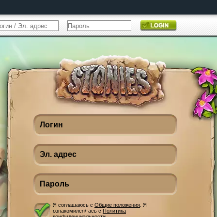
Я соглашаюсь с
Общие положения
. Я
ознакомился/-ась с
Политика
конфиденциальности