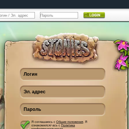
Я соглашаюсь с
Общие положения
. Я
ознакомился/-ась с
Политика
конфиденциальности