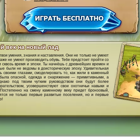
ый век на новый лад
твои умения, знания и наставления. Они не только не умеют
аже не умеют производить обувь. Тебе предстоит пройти со
сквозь время и эпохи. Ты начнёшь с древнейших времен и
рые были не ведомы в доисторическую эпоху. Удивительная
ь своими глазами, смоделировать то, как жили в каменный
нь была опасной, одежда и снаряжение — примитивными, а
нако под твоим чутким руководством они будут более
рательством, усовершенствуют свои охотничьи навыки и
Постепенно на смену каменному веку придет бронзовый,
вятся не только первые развитые поселения, но и первые
о!
орум
Импрессум
Политика конфиденциальности
Общие положения