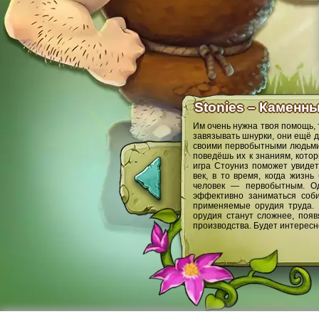
Stonies – Каменн
Им очень нужна твоя помощь, 
завязывать шнурки, они ещё д
своими первобытными людьми 
поведёшь их к знаниям, кото
игра Стоуниз поможет увидет
век, в то время, когда жиз
человек — первобытным. Од
эффективно заниматься соби
применяемые орудия труда. 
орудия станут сложнее, поя
производства. Будет интересн
Служба поддержки
Ф