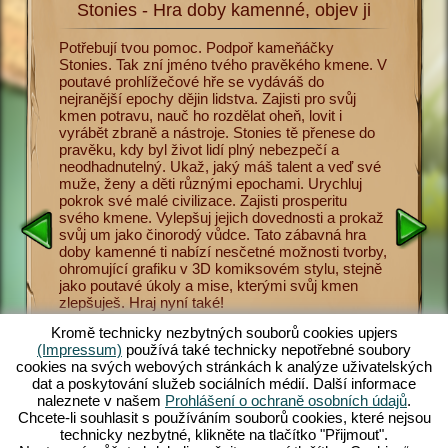
Stonies - Hra doby kamenné, objev ji
Sto
a
Potřebují tvou pomoc. Podpoř kameňáčky
Nyní se 
. Abys
Stonies. Tak zní jméno tvého pravěkého kmene. V
doby kam
menné,
poutavé prohlížečové hře se vydáváš do
Učíš sv
vířata
nejranější epochy dějin lidstva. Zajisti pro svůj
pro přeži
 Lov je
kmen potravu, nauč ho rozdělat oheň, lovit i
nástrojů
 hra doby
vyrábět zbraně a nástroje. Stonies tě přenese do
různými
o pravěké
pravěku, kdy byl život lidí plný nebezpečí a
uctívání
odce
neodhadnutelný. Ukaž, jaký máš talent a veď své
ukládat 
přežít v
muže, ženy a děti různými epochami. Urychluj
Hra doby
nosti a
pokrok své malé civilizace. Zajisti prosperitu
Game Pla
 a ženy
svého kmene. Vylepšuj jejich dovednosti a prokaž
maximum 
e,
svůj um jako činorodý vůdce. Tato zábavná hra
Stonies, 
ádat
doby kamenné ti nabízí nesčetné možnosti tvorby,
hra. Obj
více máš
ohromující grafiku v 3D komiksovém stylu, stejně
nebezpeč
elý a
jako poutavé úkoly a mise, kterými svůj kmen
doby kam
ce
zlepšuješ. Hraj nyní také!
zamilovat
ení ze
jers.com
Kromě technicky nezbytných souborů cookies upjers
(Impressum)
používá také technicky nepotřebné soubory
cookies na svých webových stránkách k analýze uživatelských
dat a poskytování služeb sociálních médií. Další informace
naleznete v našem
Prohlášení o ochraně osobních údajů
.
Chcete-li souhlasit s používáním souborů cookies, které nejsou
E
technicky nezbytné, klikněte na tlačítko "Přijmout".