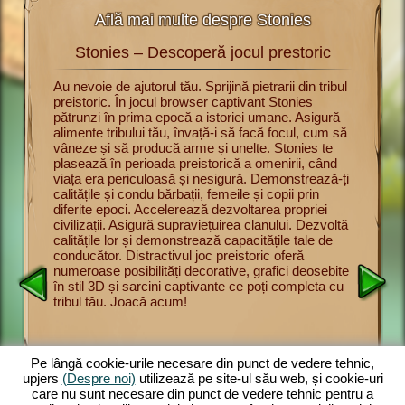
Află mai multe despre Stonies
Stonies – Descoperă jocul prestoric
St
rii cu
Au nevoie de ajutorul tău. Sprijină pietrarii din tribul
Acum poți
preistoric. În jocul browser captivant Stonies
jocul pre
u a
pătrunzi în prima epocă a istoriei umane. Asigură
Înveți bă
urmărești
alimente tribului tău, învață-i să facă focul, cum să
supravie
nul dintre
vâneze și să producă arme și unelte. Stonies te
și să vân
intre
plasează în perioada preistorică a omenirii, când
Prezintă-
pe
viața era periculoasă și nesigură. Demonstrează-ți
membrilor
l
calitățile și condu bărbații, femeile și copii prin
adune pro
onducător
diferite epoci. Accelerează dezvoltarea propriei
oferă un 
lbăticie.
civilizații. Asigură supraviețuirea clanului. Dezvoltă
și distr
rite.
calitățile lor și demonstrează capacitățile tale de
impresion
să vâneze
conducător. Distractivul joc preistoric oferă
joc brow
scă
numeroase posibilități decorative, grafici deosebite
complete
. Cu cât
în stil 3D și sarcini captivante ce poți completa cu
mărește t
tribul tău. Joacă acum!
asigură a
ect
preistori
și
ul
despre
Pe lângă cookie-urile necesare din punct de vedere tehnic,
upjers
(Despre noi)
utilizează pe site-ul său web, și cookie-uri
care nu sunt necesare din punct de vedere tehnic pentru a