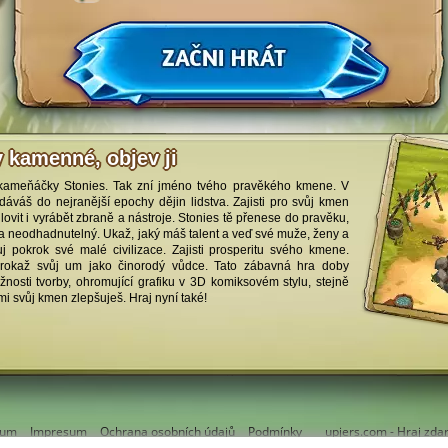
y kamenné, objev ji
 kameňáčky Stonies. Tak zní jméno tvého pravěkého kmene. V
áváš do nejranější epochy dějin lidstva. Zajisti pro svůj kmen
lovit i vyrábět zbraně a nástroje. Stonies tě přenese do pravěku,
í a neodhadnutelný. Ukaž, jaký máš talent a veď své muže, ženy a
j pokrok své malé civilizace. Zajisti prosperitu svého kmene.
 prokaž svůj um jako činorodý vůdce. Tato zábavná hra doby
nosti tvorby, ohromující grafiku v 3D komiksovém stylu, stejně
mi svůj kmen zlepšuješ. Hraj nyní také!
rum
Impresum
Ochrana osobních údajů
Podmínky
upjers.com - Hraj zda