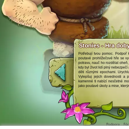
Stonies - Hra dob
Potřebují tvou pomoc. Podpoř
poutavé prohlížečové hře se vyd
potravu, nauč ho rozdělat oheň, 
kdy byl život lidí plný nebezpeč
děti různými epochami. Urychlu
Vylepšuj jejich dovednosti a
kamenné ti nabízí nesčetné mož
jako poutavé úkoly a mise, který
Podpora
Fó