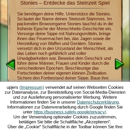
Stonies – Entdecke das Steinzeit Spiel
Sto
it mit
Sie benötigen deine Hilfe. Unterstütze die Stonies.
Jetzt ka
So lautet der Name deines Steinzeit-Stammes. Im
Menschhe
s
packenden Browsergame Stonies tauchst du in die
Stonies 
ichern,
früheste Epoche der Menschheits-Geschichte ein.
bringst 
 heran.
Versorge deine Sippe mit Nahrungsmitteln, bringe
überlebe
dem
ihnen das Feuermachen bei, das Jagen sowie die
gehören
eute
Herstellung von Waffen und Geräten. Stonies
Waffen-H
hlreichen
versetzt dich in den Urzustand der Menschheit, als
religiöse
igen
das Leben noch gefährlich und voller
Sippen-M
Urzeit-
Unwägbarkeiten war. Beweise dein Geschick und
Vorräte a
nes
führe deine Männer, Frauen und Kinder durch die
verderben
n lustig
verschiedenen Epochen. Beschleunige das
faszinie
ne leicht
Fortschreiten deiner eigenen kleinen Zivilisation.
Spielste
altendes
Sichere den Fortbestand deiner Sippe. Baue ihre
Nachdem 
el auf
Fähigkeiten aus und beweise dein Können als
begeister
upjers
(Impressum)
verwendet auf seinen Webseiten Cookies
tatkräftiger Anführer. Das unterhaltsame
Browsers
zur Datenanalyse, zur Bereitstellung von Social-Media-Diensten
Steinzeitspiel bietet dir umfangreiche
stelle d
und zur Auslieferung personalisierter Werbung. Weitere
Gestaltungsmöglichkeiten, herausragende
Herausfo
Informationen finden Sie in unserer
Datenschutzerklärung
.
Grafiken im 3D-Comic-Stil sowie spannende
Stamm. 
Informationen zur Datenverarbeitung durch Google finden Sie
Aufgaben und Missionen, die du mit deiner Sippe
und sorg
unter
https://business.safety.google/privacy/
.
meisterst. Spiel jetzt mit!
Nachwuch
Um der Verwendung optionaler Cookies zuzustimmen,
betätigen Sie bitte die Schaltfläche „Akzeptieren“.
Über die „Cookie“ Schaltfläche in der Toolbar können Sie Ihre