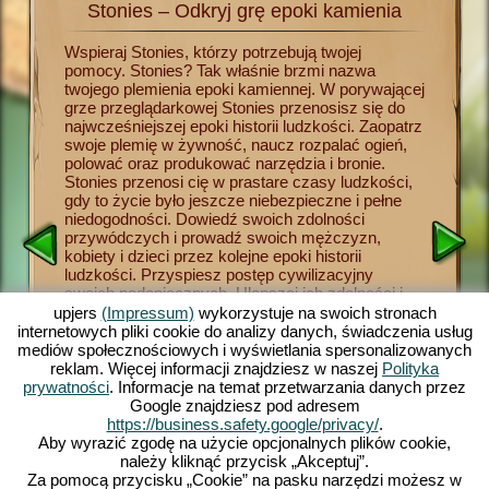
Stonies – Odkryj grę epoki kamienia
Sto
tonies
Wspieraj Stonies, którzy potrzebują twojej
Od teraz
ego.
pomocy. Stonies? Tak właśnie brzmi nazwa
początkó
twojego plemienia epoki kamiennej. W porywającej
kamienia
grze przeglądarkowej Stonies przenosisz się do
plemieni
li do
najwcześniejszej epoki historii ludzkości. Zaopatrz
podwładn
kładziesz
swoje plemię w żywność, naucz rozpalać ogień,
przetrwa
ennej
polować oraz produkować narzędzia i bronie.
rozpalani
cenne
Stonies przenosi cię w prastare czasy ludzkości,
polowani
ej z
gdy to życie było jeszcze niebezpieczne i pełne
Prowadź 
y
niedogodności. Dowiedź swoich zdolności
rozwoju 
cznym w
przywódczych i prowadź swoich mężczyzn,
w miejsc
 Wyślij
kobiety i dzieci przez kolejne epoki historii
leśnych 
ch i
ludzkości. Przyspiesz postęp cywilizacyjny
żywność,
oni,
swoich podopiecznych. Ulepszaj ich zdolności i
magazyna
j
dowiedź swojej przywódczej charyzmy. Zabawna
play, in
upjers
(Impressum)
wykorzystuje na swoich stronach
es w
symulacja epoki kamienia oferuje bogate
przyjemn
internetowych pliki cookie do analizy danych, świadczenia usług
możliwości kształtowania własnej osady i
platform
mediów społecznościowych i wyświetlania spersonalizowanych
plemienia, nadzwyczajne grafiki 3D w stylu
aplikacj
reklam. Więcej informacji znajdziesz w naszej
Polityka
komiksowym oraz pasjonujące zadania i misje,
domowe p
prywatności
. Informacje na temat przetwarzania danych przez
ŻYCIA
które możesz wykonywać z pomocą swojego
licznym 
Google znajdziesz pod adresem
plemienia. Graj już teraz z nami!
zatroszc
https://business.safety.google/privacy/
.
uroczej 
Aby wyrazić zgodę na użycie opcjonalnych plików cookie,
należy kliknąć przycisk „Akceptuj”.
Za pomocą przycisku „Cookie” na pasku narzędzi możesz w