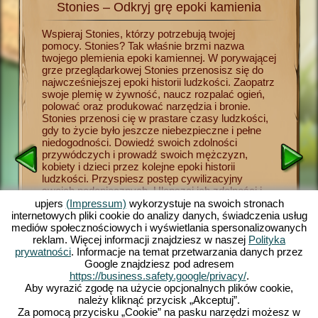
Stonies – Odkryj grę epoki kamienia
Sto
tonies
Wspieraj Stonies, którzy potrzebują twojej
Od teraz
ego.
pomocy. Stonies? Tak właśnie brzmi nazwa
początkó
twojego plemienia epoki kamiennej. W porywającej
kamienia
grze przeglądarkowej Stonies przenosisz się do
plemieni
li do
najwcześniejszej epoki historii ludzkości. Zaopatrz
podwładn
kładziesz
swoje plemię w żywność, naucz rozpalać ogień,
przetrwa
ennej
polować oraz produkować narzędzia i bronie.
rozpalani
cenne
Stonies przenosi cię w prastare czasy ludzkości,
polowani
ej z
gdy to życie było jeszcze niebezpieczne i pełne
Prowadź 
y
niedogodności. Dowiedź swoich zdolności
rozwoju 
cznym w
przywódczych i prowadź swoich mężczyzn,
w miejsc
 Wyślij
kobiety i dzieci przez kolejne epoki historii
leśnych 
ch i
ludzkości. Przyspiesz postęp cywilizacyjny
żywność,
oni,
swoich podopiecznych. Ulepszaj ich zdolności i
magazyna
j
dowiedź swojej przywódczej charyzmy. Zabawna
play, in
upjers
(Impressum)
wykorzystuje na swoich stronach
es w
symulacja epoki kamienia oferuje bogate
przyjemn
internetowych pliki cookie do analizy danych, świadczenia usług
możliwości kształtowania własnej osady i
platform
mediów społecznościowych i wyświetlania spersonalizowanych
plemienia, nadzwyczajne grafiki 3D w stylu
aplikacj
reklam. Więcej informacji znajdziesz w naszej
Polityka
komiksowym oraz pasjonujące zadania i misje,
domowe p
prywatności
. Informacje na temat przetwarzania danych przez
ŻYCIA
które możesz wykonywać z pomocą swojego
licznym 
Google znajdziesz pod adresem
plemienia. Graj już teraz z nami!
zatroszc
https://business.safety.google/privacy/
.
uroczej 
Aby wyrazić zgodę na użycie opcjonalnych plików cookie,
należy kliknąć przycisk „Akceptuj”.
Za pomocą przycisku „Cookie” na pasku narzędzi możesz w